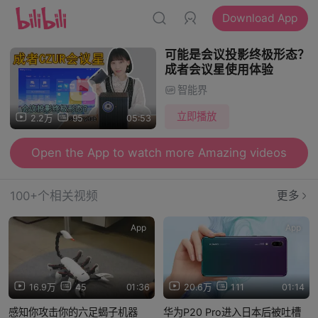
Download App
可能是会议投影终极形态？
成者会议星使用体验
智能界
立即播放
2.2万
95
05:53
Open the App to watch more Amazing videos
100+个相关视频
更多
App
App
16.9万
45
01:36
20.6万
111
01:14
感知你攻击你的六足蝎子机器
华为P20 Pro进入日本后被吐槽