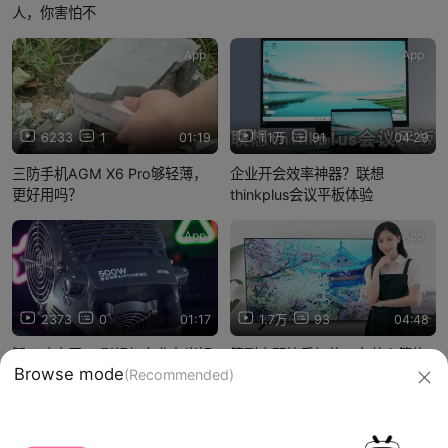
人，你害怕不
App
App
6233
1
01:19
1.1万
91
04:29
三防手机AGM X6 Pro够轻薄，
企业开会效率神器？联想
更好用吗？
thinkplus会议平板体验
App
App
2373
0
01:17
1.7万
93
04:48
智云功率王Z5影视灯专业布光好
等到高配快乐加倍，东芝火箭炮
Browse mode
(Recommended)
搭档！价格便宜还更强
电视M540F体验分享
信息网络传播视听节目许可证：0910417