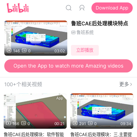
Download App
鲁班CAE后处理模块特点
鲁班系统
立即播放
146
0
03:02
Open the App to watch more Amazing videos
100+个相关视频
更多
App
App
166
0
00:21
291
0
09:34
鲁班CAE后处理模块：软件智能
鲁班CAE后处理模块：三.主要提