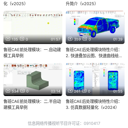
化（v2025）
升简介（v2025）
App
App
135
0
01:57
359
0
01:39
鲁班CAE前处理模块：一.自动建
鲁班CAE后处理模块特性介绍：
模工具举例
2. 快速叠加云图、快速曲线绘制
（v2024）
App
App
534
0
03:14
261
0
01:55
鲁班CAE前处理模块：二.半自动
鲁班CAE后处理模块特性介绍：
建模工具举例
3. 仿真数据轻量化（v2024）
信息网络传播视听节目许可证：0910417