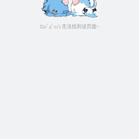
Σ(oﾟдﾟoﾉ) 无法找到该页面~