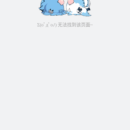
Σ(oﾟдﾟoﾉ) 无法找到该页面~