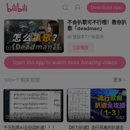
Download App
不会扒歌可不行哦！教你扒
歌「deadman」
键盘手77-朱茵琪
立即播放
3.3万
63
10:05
Open the App to watch more Amazing videos
100+个相关视频
更多
App
App
3.1万
1
04:04
1.6万
4
15:53
千万别用AI全自动扒谱！！！
【听力扒谱】流行风格的扒谱全