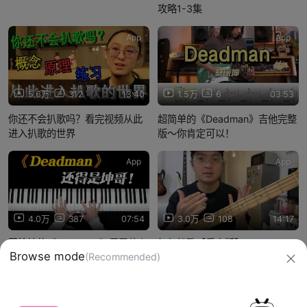
攻略1-3集
App
App
5.6万
312
13:40
1.5万
6
03:53
你还不会扒歌吗？看完视频从此
超简单的《Deadman》吉他完整
进入扒歌的世界
版～你肯定可以！
App
App
4.0万
387
07:54
3.0万
108
14:17
蔡徐坤的《Deadman》用了什么
如何扒歌【乐盲版】
Browse mode
(Recommended)
手法？为什么能惊艳众人！
信息网络传播视听节目许可证：0910417