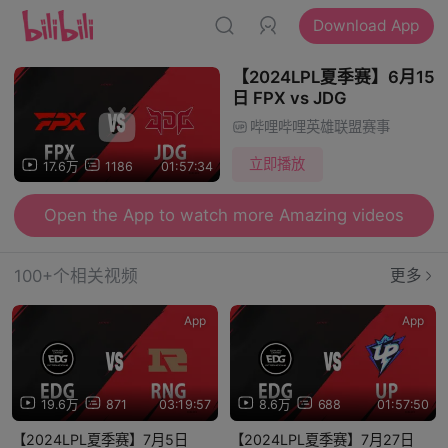
Download App
【2024LPL夏季赛】6月15
日 FPX vs JDG
哔哩哔哩英雄联盟赛事
立即播放
17.6万
1186
01:57:34
Open the App to watch more Amazing videos
100+个相关视频
更多
App
App
19.6万
871
03:19:57
8.6万
688
01:57:50
【2024LPL夏季赛】7月5日
【2024LPL夏季赛】7月27日