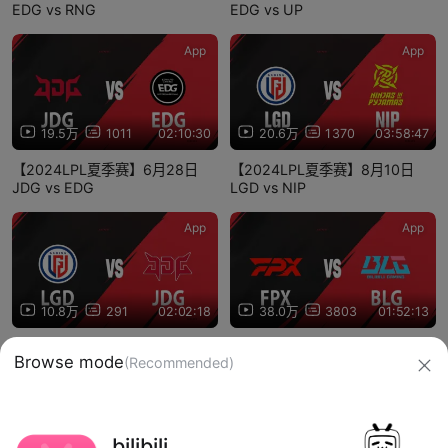
EDG vs RNG
EDG vs UP
App
App
19.5万
1011
02:10:30
20.6万
1370
03:58:47
【2024LPL夏季赛】6月28日
【2024LPL夏季赛】8月10日
JDG vs EDG
LGD vs NIP
App
App
10.8万
291
02:02:18
38.0万
3803
01:52:13
【2024LPL夏季赛】7月12日
【2024LPL夏季赛】7月31日
LGD vs JDG
FPX vs BLG
Browse mode
(Recommended)
信息网络传播视听节目许可证：0910417
网络文化经营许可证 沪网文【2019】3804-274号