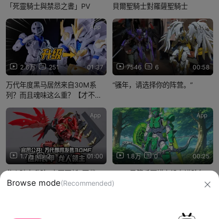
「死靈騎士與禁忌之書」PV
貝爾聖騎士對羅薩聖騎士
App
App
2.6万
251
01:37
7546
6
00:58
万代年度黑马居然来自30M系
“骚年，请选择你的阵营。”
列？而且魂味这么重？【才不是
玩具呢】
App
App
1.7万
2
01:00
1.8万
0
00:25
龙人骑士升阶! 官图更新! 万代
30mf弓箭手可惜在没有进阶包
30MF新品 进阶装甲 龙人领主!
了，看看大家的混搭
12月13日发售
信息网络传播视听节目许可证：0910417