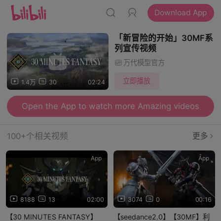
Download App
「新冒险的开始」30MF系
列宣传视频
万代模型官方
立即播放
1.4万
30
02:24
Open the App to watch more Amazing videos
100+个相关视频
更多
App
App
8188
13
02:00
3074
0
00:16
【30 MINUTES FANTASY】
【seedance2.0】【30MF】利