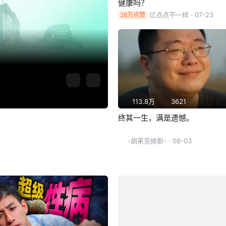
健康吗？
亿点点不一样
· 07-23
28万点赞
113.8万
3621
终其一生，满是遗憾。
-胡莱克修斯-
· 08-03