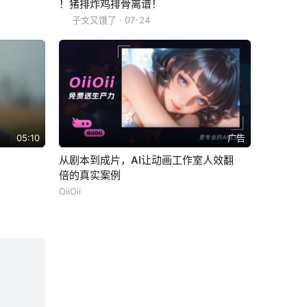
！猪排炸鸡排骨离谱！
子文又饿了
· 07-24
05:10
广告
从剧本到成片，AI让动画工作室人效翻
倍的真实案例
OiiOii