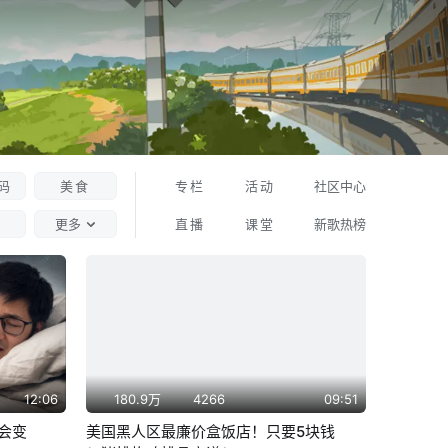
码
美食
专栏
活动
社区中心
更多
直播
课堂
新歌热榜
12:06
180.9万
4266
09:51
会变
美国黑人区最廉价盒饭店！只要5块钱