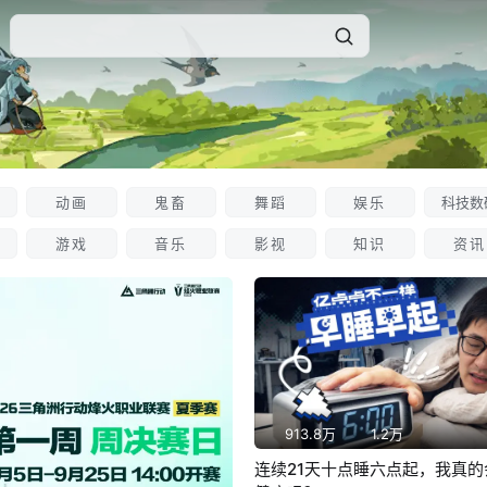
动画
鬼畜
舞蹈
娱乐
科技数
游戏
音乐
影视
知识
资讯
913.8万
1.2万
连续21天十点睡六点起，我真的