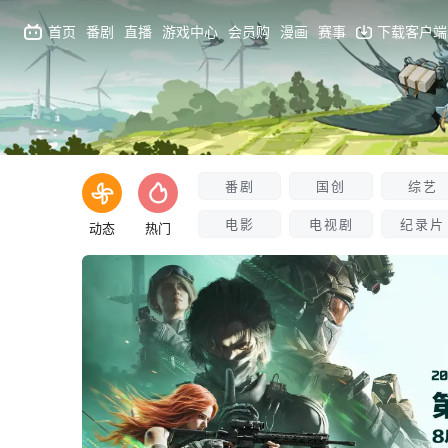
首页
番剧
直播
游戏中心
会员购
漫画
赛事
下载客户端
番剧
国创
综艺
电影
电视剧
纪录片
动态
热门