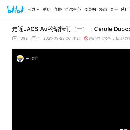
首页
番剧
直播
游戏中心
会员购
漫画
赛事
走近JACS Au的编辑们（一）：Carole Duboc 
1082
1
2021-05-23 06:11:21
未经作者授权，禁止转
关注