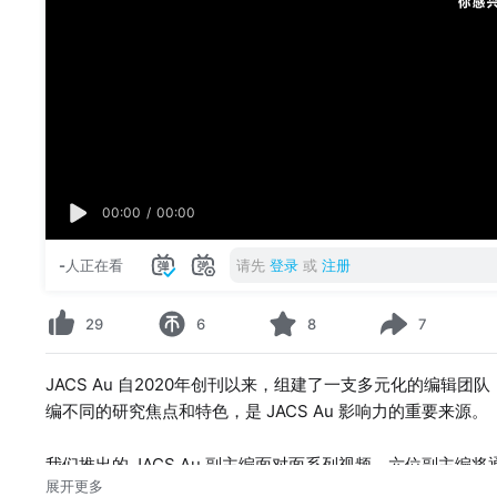
00:00
/
00:00
-
人正在看
请先
登录
或
注册
29
6
8
7
JACS Au 自2020年创刊以来，组建了一支多元化的编辑团队，包
编不同的研究焦点和特色，是 JACS Au 影响力的重要来源。
我们推出的 JACS Au 副主编面对面系列视频，六位副主
展开更多
同仁们展开对话。