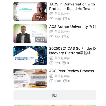
JACS in Conversation with
Professor Roald Hoffmann
美国化学会
26:29
1415
0
ACS Author University 系列
美国化学会
682
0
07:35
20250321 CAS SciFinder D
iscovery Platform零基础入
门
美国化学会
54:53
729
0
ACS Peer Review Process
美国化学会
1018
0
01:53
展开