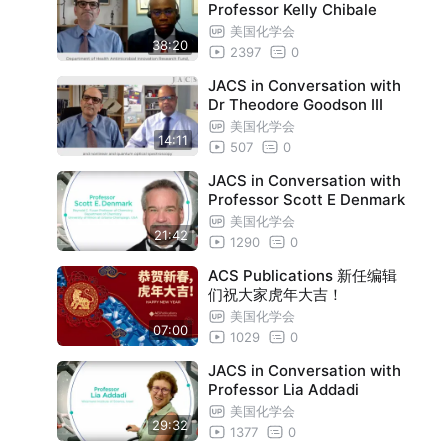
Professor Kelly Chibale
美国化学会
38:20
2397
0
JACS in Conversation with
Dr Theodore Goodson III
美国化学会
14:11
507
0
JACS in Conversation with
Professor Scott E Denmark
美国化学会
21:42
1290
0
ACS Publications 新任编辑
们祝大家虎年大吉！
美国化学会
07:00
1029
0
JACS in Conversation with
Professor Lia Addadi
美国化学会
29:32
1377
0