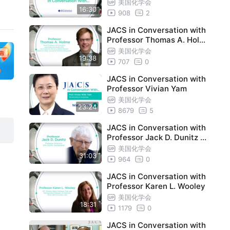
rton
美国化学会
16:30
908
2
JACS in Conversation with
Professor Thomas A. Holm
e
美国化学会
19:38
707
0
JACS in Conversation with
Professor Vivian Yam
美国化学会
23:24
8679
5
JACS in Conversation with
Professor Jack D. Dunitz (1
923 – 2021)
美国化学会
31:03
964
0
JACS in Conversation with
Professor Karen L. Wooley
美国化学会
18:31
1179
0
JACS in Conversation with