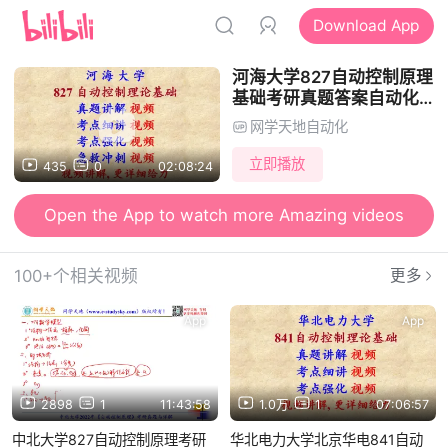
Download App
河海大学827自动控制原理
基础考研真题答案自动化控
制工程考研
网学天地自动化
立即播放
435
0
02:08:24
Open the App to watch more Amazing videos
100+个相关视频
更多
App
App
2898
1
11:43:58
1.0万
1
07:06:57
中北大学827自动控制原理考研
华北电力大学北京华电841自动