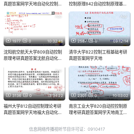
真题答案网学天地自动化控制工
控制原理842自动控制原理基础
程考研
考研真题答案与详解网学天地自
动化考研
App
App
1977
0
10:32:46
2587
0
09:12:14
沈阳航空航天大学809自动控制
清华大学822控制工程基础考研
原理考研真题答案沈航自动化控
真题答案网学天地
制工程考研网学天地
App
App
3136
0
13:34:22
2301
0
10:03:02
福州大学812自动控制理论考研
南京工业大学820自动控控制原
真题答案网学天地福大自动化控
理考研真题答案网学天地南工大
制工程考研
控制工程
信息网络传播视听节目许可证：0910417