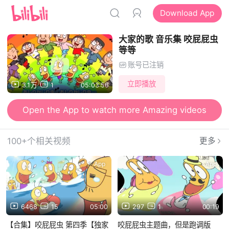
Download App
大家的歌 音乐集 咬屁屁虫
等等
账号已注销
立即播放
3.1万
1
05:03:56
Open the App to watch more Amazing videos
100+个相关视频
更多
App
App
6468
15
05:00
297
1
00:19
【合集】咬屁屁虫 第四季【独家
咬屁屁虫主题曲，但是跑调版