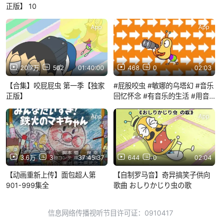
正版】 10
App
App
20.7万
502
01:40:00
468
0
02:03
【合集】咬屁屁虫 第一季【独家
#屁股咬虫 #敏娜的乌塔幻 #音乐
正版】
回忆怀念 #有音乐的生活 #用音
乐连接 #用音乐连接的世界 #想
和喜欢音乐的人联系在一起
App
App
3.6万
3
37:45:37
644
0
02:04
【动画重新上传】面包超人第
【自制罗马音】奇异搞笑子供向
901-999集全
歌曲 おしりかじり虫の歌
信息网络传播视听节目许可证：0910417