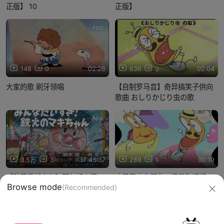
正版】 10
正版】
App
App
148
0
02:26
636
0
02:04
大家的歌 刷牙领唱
【自制罗马音】奇异搞笑子供向
歌曲 おしりかじり虫の歌
App
App
3.5万
3
37:45:37
289
1
00:19
【动画重新上传】面包超人第
咬屁屁虫主题曲，但是跑调版
901-999集全
Browse mode
(Recommended)
信息网络传播视听节目许可证：0910417