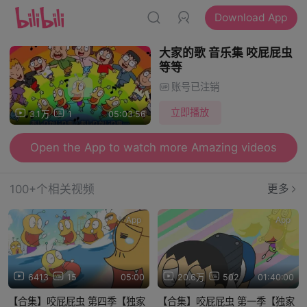
Download App
大家的歌 音乐集 咬屁屁虫
等等
账号已注销
立即播放
3.1万
1
05:03:56
Open the App to watch more Amazing videos
100+个相关视频
更多
App
App
6413
15
05:00
20.6万
502
01:40:00
【合集】咬屁屁虫 第四季【独家
【合集】咬屁屁虫 第一季【独家