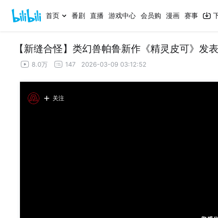
首页
番剧
直播
游戏中心
会员购
漫画
赛事
【新缝合怪】类幻兽帕鲁新作《精灵皮可》发
8.0万
147
2026-03-09 03:12:52
关注