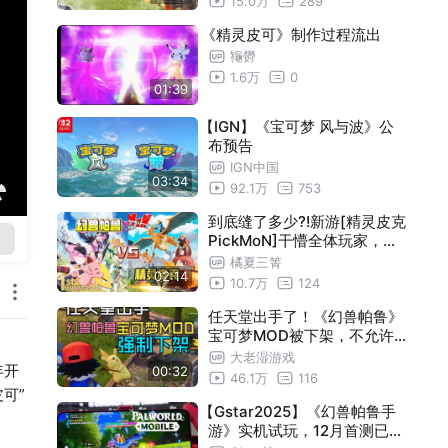
15.0万
289
《精灵皮可》制作过程流出
䶱欎
1.6万
0
01:39
【IGN】《宝可梦 风与波》公
布预告
IGN中国
03:34
92.1万
753
到底缝了多少?!新游[精灵皮克
PickMoN]干懵全体玩家，让
任天堂和帕鲁们都沉默了......
橘夏三箐
02:14
10.7万
124
任天堂出手了！《幻兽帕鲁》
宝可梦MOD被下架，不允许
再制作
大老湿游戏
年开
00:32
46.1万
116
可”
【Gstar2025】《幻兽帕鲁手
游》实机试玩，12月首测已开