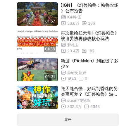
【IGN】《幻兽帕鲁：帕鲁农场
》公布预告
IGN中国
01:57
38.8万
286
再次败给任天堂!《幻兽帕鲁》
被迫妥协再修改核心玩法
梦礼去
01:38
20.4万
182
新游《PickMon》到底缝了多
少？
游研更新姬
00:31
1840
0
逆天缝合怪，好玩到昏迷的另
类宝可梦？《幻兽帕鲁》游戏
评测
steam情报局
07:55
332.3万
6343
展开