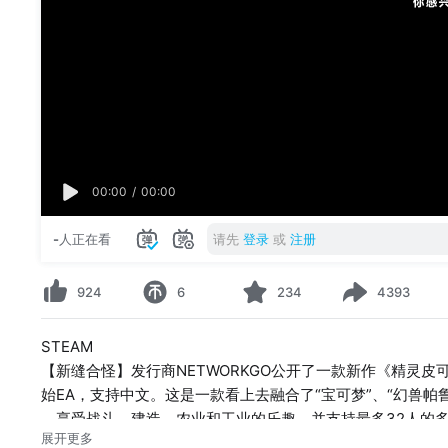
00:00
/
00:00
-
人正在看
请先
登录
或
注册
924
6
234
4393
STEAM
【新缝合怪】发行商NETWORKGO公开了一款新作《精灵皮可》(Pi
始EA，支持中文。这是一款看上去融合了“宝可梦”、“幻兽帕
，享受战斗、建造、农业和工业的乐趣，并支持最多32人的
展开更多