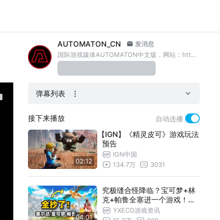
AUTOMATON_CN
发消息
国际游戏媒体AUTOMATON中文版，网站：https://automaton-china.com/
弹幕列表
接下来播放
自动连播
【IGN】《精灵皮可》游戏玩法
预告
IGN中国
02:12
134.7万
3031
究极缝合怪降临？宝可梦+林
克+帕鲁全塞进一个游戏！任
天堂看了也要报警？#游戏情
YXECG游戏资讯
04:01
报#