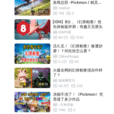
发商总部 -Pickmon / 精灵皮
可
madcat
02:12
744
0
【IGN】8分，《幻兽帕鲁》抢
先体验版评测：有趣又无厘头
IGN中国
08:11
60.1万
1530
活久见！《幻兽帕鲁》惨遭抄
袭！？对此你怎么看？
CdkeyNogap
03:02
5.2万
50
火爆全网的幻兽帕鲁现在咋样
了？
游侠网官方
05:19
42.6万
230
演都不演了！《Pickmon》究
竟缝了多少作品
-大米拌饭
01:27
1740
0