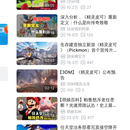
放测试申请
Chan筱
31:05
10.2万
27
深入分析，《精灵皮可》重新
定义：什么是向传奇致敬
玩游戏的阿柴
01:18
19.9万
125
生存建造独立新游《精灵皮可
》（Pickmon）首个宣传片公
开
游侠网官方
02:15
19.3万
447
【3DM】《精灵皮可》公布预
告
3DM预告仓库
02:12
100
0
【萌娘百科】帕鲁怒斥老任垄
断？光速滑跪认怂！史上最乐
回旋镖，嘴比膝盖都硬！
萌娘百科
05:18
22.9万
877
任天堂法务部看完直接空降开