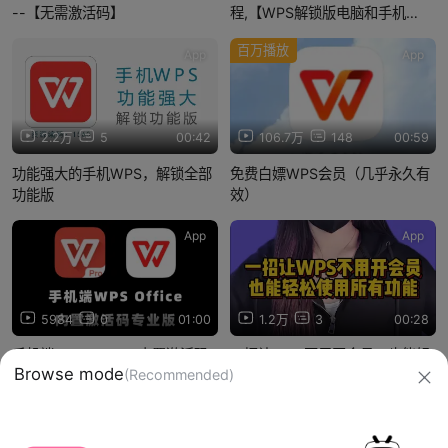
--【无需激活码】
程,【WPS解锁版电脑和手机
App】无需登录|免费解锁所有功
百万播放
能免费版直接用起来
App
App
2.2万
5
00:42
106.7万
148
00:59
功能强大的手机WPS，解锁全部
免费白嫖WPS会员（几乎永久有
功能版
效）
App
App
5984
0
01:00
1.2万
3
00:28
手机端 WPS Office 内置激活码
一招让WPS不用开会员，也能轻
Browse mode
(Recommended)
专业版！！
松使用所有功能
信息网络传播视听节目许可证：0910417