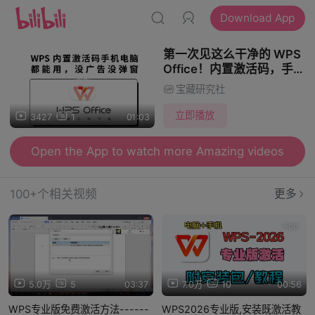
Download App
第一次见这么干净的 WPS
Office！内置激活码，手机
电脑都能用，没广告没弹窗
宝藏研究社
真香
立即播放
3427
1
01:03
Open the App to watch more Amazing videos
100+个相关视频
更多
App
App
5.0万
5
03:37
7.0万
10
00:56
WPS专业版免费激活方法------
WPS2026专业版,安装既激活教