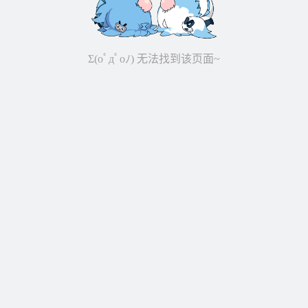
Σ(oﾟдﾟoﾉ) 无法找到该页面~