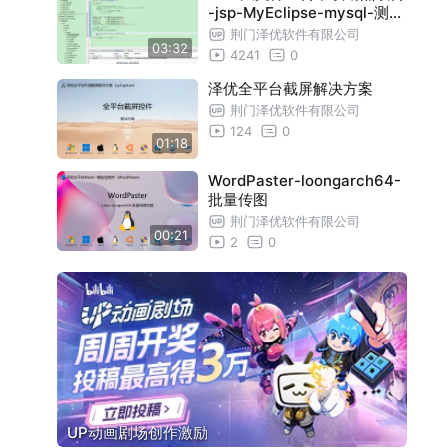
-jsp-MyEclipse-mysql-测试
教程
荆门泽优软件有限公司
03:32
4241
0
泽优全平台截屏解决方案
荆门泽优软件有限公司
124
0
01:18
WordPaster-loongarch64-
批量传图
荆门泽优软件有限公司
00:21
2
0
UP动画剧场创作激励