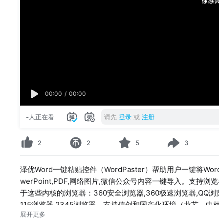
00:00
/
00:00
-
人正在看
请先
登录
或
注册
2
2
5
3
泽优Word一键粘贴控件（WordPaster）帮助用户一键将W
werPoint,PDF,网络图片,微信公众号内容一键导入。支持浏览器：ie6,ie7,i
于这些内核的浏览器：360安全浏览器,360极速浏览器,QQ浏览器
115浏览器,2345浏览器。支持信创和国产化环境（龙芯，
展开更多
OA，博客，文档管理系统，微信公众号，微博，自媒体，传