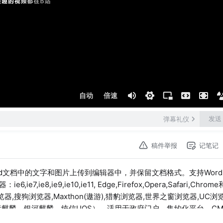
自动
倍速
发送
弹幕礼仪
稿件举报
记笔记
ord文档中的文字和图片上传到编辑器中，并保留文档格式。支持Word,
e8,ie9,ie10,ie11, Edge,Firefox,Opera,Safari,Chrom
,搜狗浏览器,Maxthon(遨游),猎豹浏览器,世界之窗浏览器,UC浏览
中标麒麟，银河麒麟，统信UOS）。适用于政府门户，集约化平台，CM
媒，在线教育等领域。