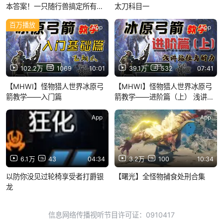
本答案！一只随行兽搞定所有魔
太刀科目一
物！「爵银龙」“骑乘流”打法｜
百万播放
「爵银龙」的养成｜人物配装
App
App
102.2万
1069
10:01
39.1万
532
07:41
【MHWI】怪物猎人世界冰原弓
【MHWI】怪物猎人世界冰原弓
箭教学——入门篇
箭教学——进阶篇（上） 浅讲站
位与耐力
App
App
6.1万
43
04:34
3.2万
100
10:34
以防你没见过轮椅享受者打爵银
【曙光】全怪物捕食处刑合集
龙
信息网络传播视听节目许可证：0910417