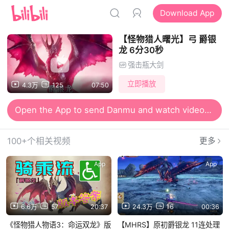
Download App
【怪物猎人曙光】弓 爵银
龙 6分30秒
强击瓶大剑
立即播放
4.3万
125
07:50
Open the App to send Danmu and watch videos together
100+个相关视频
更多
App
App
6.6万
57
20:37
24.3万
16
00:36
《怪物猎人物语3：命运双龙》版
【MHRS】原初爵银龙 11连处理