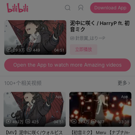
Download App
泥中に咲く / HarryP ft. 初
音ミク
針原翼_はりーP
立即播放
29.9万
449
04:51
Open the App to watch more Amazing videos
100+个相关视频
更多
App
App
49.1万
425
04:51
27.4万
607
03:38
【MV】泥中に咲く/ウォルピス
【初音ミク】 Meru 【ナブナ/n-