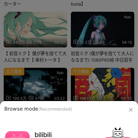
カーター
buna】
App
App
34.0万
1174
03:37
12.2万
98
04:10
【 初音ミク 】僕が夢を捨てて大
初音ミク (僕が夢を捨てて大人に
人になるまで【 傘村トータ 】
なるまで) 1080P60帧 中日双字
百万播放
千万播放
App
App
196.5万
6700
03:22
1183.1万
2.7万
02:35
【初音ミク】「孑然妒火」
【初音ミク】春嵐【john】
信息网络传播视听节目许可证：0910417
网络文化经营许可证 沪网文【2019】3804-274号