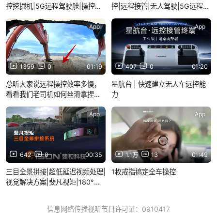
控挖掘机|5G远程驾驶舱|操控工
控|远程接管|无人驾驶|5G远程驾
程机械|挖掘机|斐视科技
驶舱|工程机械|矿卡|挖掘机|装载
机
App
App
1359
0
01:19
407
0
01:20
总听大家说远程操控效率多慢，
星航台 | 快速建立无人车远控能
看看我们老司机如何丝滑拿捏
力
🤏🏻
App
App
642
0
00:35
1.1万
13
01:49
三目全景拼接|超低延迟视频处理|
1枚戒指搞定全车操控
视觉解决方案|斐凡视矩|180°广
角拼接|无畸变全景影像|远程驾驶
舱|斐视科技
信息网络传播视听节目许可证：0910417