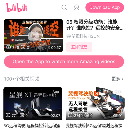
Download App
05 权限分级功能：谁能
开？谁能控？远控的安全边
界
斐视科技FISON
立即播放
345
0
00:57
Open the App to watch more Amazing videos
100+个相关视频
更多
App
App
774
0
02:07
2744
0
05:01
5G远程驾驶|远程操控舱|远程操
斐视驾驶舱|5G远程驾驶|远程操