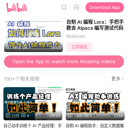
Download App
自制 AI 编程 Lora：手把手
教会 Alpaca 编写测试代码
phodal
立即播放
9613
7
09:05
Open the App to watch more Amazing videos
100+个相关视频
更多
App
App
1.1万
4
09:20
1.6万
7
13:14
自己动手训练个 AI 产品经理：手
自制 AI 编程助手：自定义数据集