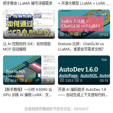
把手教会 LLaMA 编写详细需求
+ 开源大模型 LLaMA + LoRA 训
练
App
App
1747
0
01:29
1.3万
1
07:03
让 AI 控制你的 IDE：如何借助
finetune 比拼：ChatGLM vs
MCP 自动编程
LLaMA，谁更会写需求文档？
App
App
6047
0
11:11
2353
0
03:15
【新手教程】一小时 A3090 云
开源 AI 编码助手 AutoDev 1.6
GPU 训练 AI 编程 LoRA：文本
—— 自动生成上下文感知代码：
转 SQL 的 LoRA + LLaMA
AutoPage、AutoSQL、
AutoCRUD
信息网络传播视听节目许可证：0910417