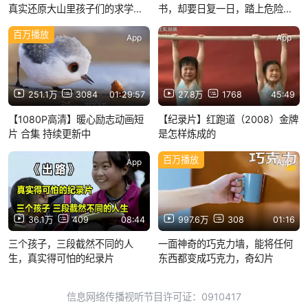
真实还原大山里孩子们的求学之
书，却要日复一日，踏上危险的
路，时代需要这样的影片。
路途
百万播放
App
App
251.1万
3084
01:29:57
27.8万
1768
45:49
【1080P高清】暖心励志动画短
【纪录片】红跑道（2008）金牌
片 合集 持续更新中
是怎样炼成的
百万播放
App
App
36.1万
409
08:44
997.6万
308
01:16
三个孩子，三段截然不同的人
一面神奇的巧克力墙，能将任何
生，真实得可怕的纪录片
东西都变成巧克力，奇幻片
信息网络传播视听节目许可证：0910417