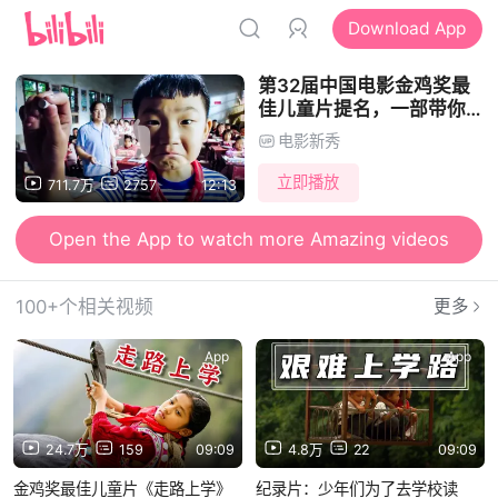
Download App
第32届中国电影金鸡奖最
佳儿童片提名，一部带你回
到童年的影片，真实且治
电影新秀
愈，时代需要这样的影片。
立即播放
711.7万
2757
12:13
Open the App to watch more Amazing videos
Open the App to send Danmu and watch videos together
100+个相关视频
更多
App
App
24.7万
159
09:09
4.8万
22
09:09
金鸡奖最佳儿童片《走路上学》
纪录片：少年们为了去学校读