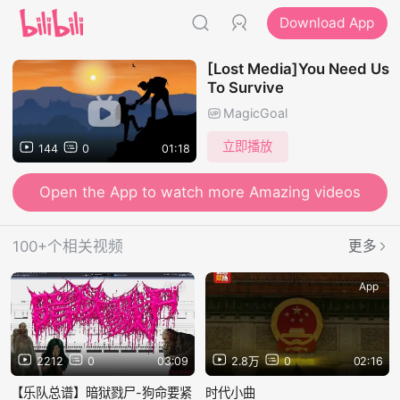
Download App
[Lost Media]You Need Us
To Survive
MagicGoal
立即播放
144
0
01:18
Open the App to watch more Amazing videos
100+个相关视频
更多
App
App
2212
0
03:09
2.8万
0
02:16
【乐队总谱】暗狱戮尸-狗命要紧
时代小曲