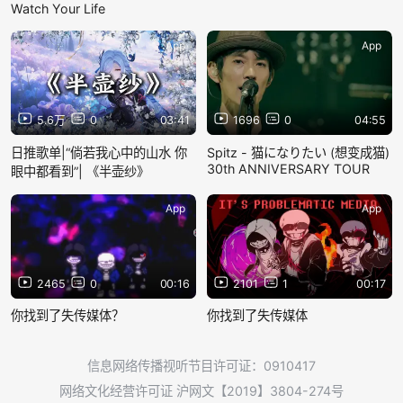
Watch Your Life
App
App
5.6万
0
03:41
1696
0
04:55
日推歌单|“倘若我心中的山水 你
Spitz - 猫になりたい (想变成猫)
30th ANNIVERSARY TOUR
眼中都看到”| 《半壶纱》
App
App
2465
0
00:16
2101
1
00:17
你找到了失传媒体？
你找到了失传媒体
信息网络传播视听节目许可证：0910417
网络文化经营许可证 沪网文【2019】3804-274号