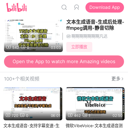
Download App
文本生成语音-生成后处理-
ffmpeg调用-静音切除
啊啊啊啊啊啊啊凡达
立即播放
542
0
03:03
Open the App to watch more Amazing videos
100+个相关视频
更多
App
App
720
0
06:01
462
1
02:50
文本生成语音-支持字幕变速-生
微软VibeVoice-文本生成语音测