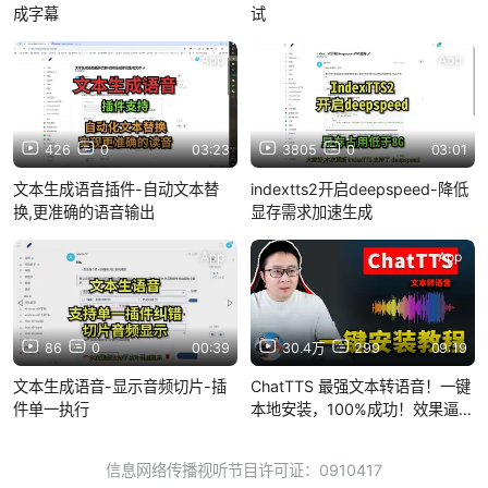
成字幕
试
App
App
426
0
03:23
3805
0
03:01
文本生成语音插件-自动文本替
indextts2开启deepspeed-降低
换,更准确的语音输出
显存需求加速生成
App
App
86
0
00:39
30.4万
299
09:19
文本生成语音-显示音频切片-插
ChatTTS 最强文本转语音！一键
件单一执行
本地安装，100%成功！效果逼真
如真人，完全免费开源！！| 零度
解说
信息网络传播视听节目许可证：0910417