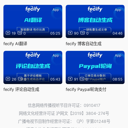
App
App
19
0
05:25
90
0
04:46
fecify AI翻译
fecify 博客自动生成
App
App
26
0
05:43
91
0
08:55
fecify 评论自动生成
fecify Paypal轮询支付
信息网络传播视听节目许可证：0910417
网络文化经营许可证 沪网文【2019】3804-274号
广播电视节目制作经营许可证：（沪）字第01248号