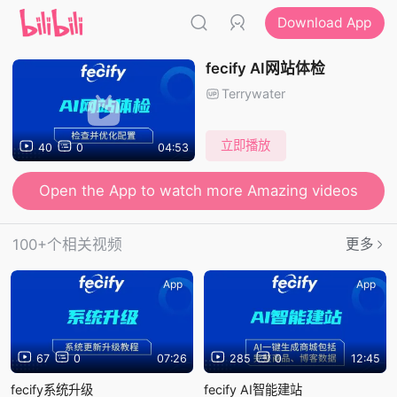
Download App
fecify AI网站体检
Terrywater
立即播放
40
0
04:53
Open the App to watch more Amazing videos
100+个相关视频
更多
App
App
67
0
07:26
285
0
12:45
fecify系统升级
fecify AI智能建站