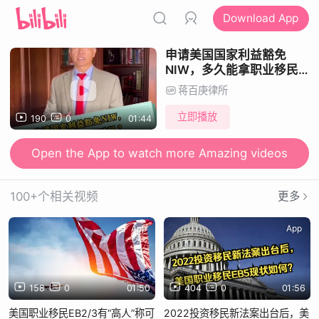
Download App
申请美国国家利益豁免
NIW，多久能拿职业移民绿
卡？
蒋百庚律所
立即播放
190
0
01:44
Open the App to watch more Amazing videos
100+个相关视频
更多
App
App
158
0
01:50
404
0
01:56
美国职业移民EB2/3有“高人”称可
2022投资移民新法案出台后，美