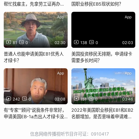
帮忙找雇主，先拿劳工证再办绿
国职业移民EB5现状如何？
卡是否可行？
App
App
81
0
02:30
138
0
02:03
普通人也能申请美国EB1优秀人
美国投资移民无排期，申请绿卡
才绿卡？
需要多长时间？
App
App
242
0
02:08
151
0
03:46
有“专家”“顾问”说我条件非常好，
2022年美国职业移民EB1和EB2
申请美国EB-1a杰出人才绿卡没
名额增加，是否意味着申请难度
问题，这事靠谱吗？
会降低
信息网络传播视听节目许可证：0910417