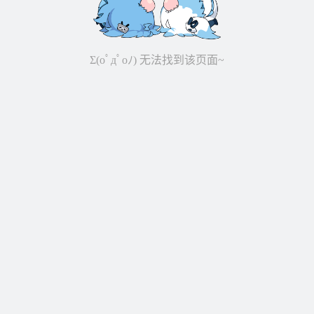
Σ(oﾟдﾟoﾉ) 无法找到该页面~