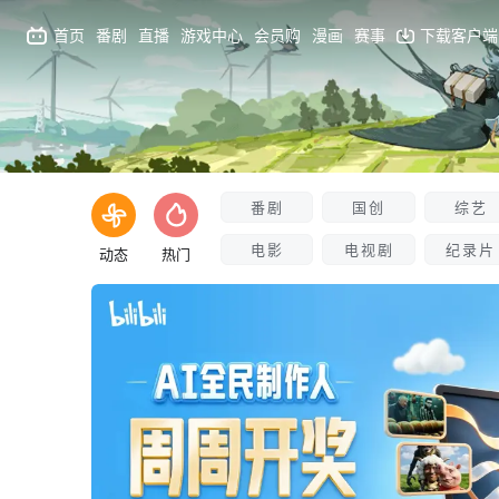
首页
番剧
直播
游戏中心
会员购
漫画
赛事
下载客户端
番剧
国创
综艺
电影
电视剧
纪录片
动态
热门