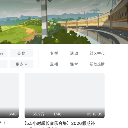
码
美食
专栏
活动
社区中心
更多
直播
课堂
新歌热榜
16:40
55.9万
1748
05:18:35
？！
【5.5小时超长音乐合集】2026假期补