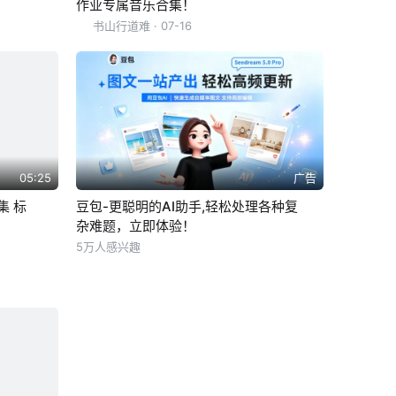
作业专属音乐合集！
书山行道难
· 07-16
05:25
广告
集 标
豆包-更聪明的AI助手,轻松处理各种复
杂难题，立即体验！
5万人感兴趣