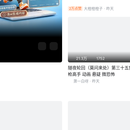
大橙橙橙子
· 昨天
2万点赞
21.3万
1752
隧夜轮回（莫问来处）第三十五
枪高手 动画 悬疑 微恐怖
萧一白呀
· 昨天