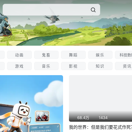
动画
鬼畜
舞蹈
娱乐
科技数
游戏
音乐
影视
知识
资讯
68.4万
1434
我的世界：但是我们要花式作死