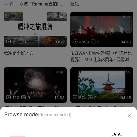
レイ!! - 💠波子Ramune直拍]
巡礼
『流明LUMEN fes 2.0』-重庆
千极演艺中心-241208
App
App
21
0
03:21
4898
0
04:43
腾冲是个好地方
[LEIWAN][事件勃発]（可选杜比
视界） MTL上海3周年~偶像派系
最终对决~-The Boxx 城市乐
园-240503
App
App
120
0
13:53
574
0
04:45
[不完全记录]第37回なにわ淀川
[大阪-京都]初见，匆匆别过
Browse mode
(Recommended)
花火大会-20251018
信息网络传播视听节目许可证：0910417