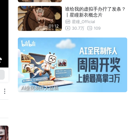
谁给我的虚拟手办拧了发条？
丨星瞳新衣概念片
星瞳_Official
01:12
30.7万
109
AI全民制作人征稿