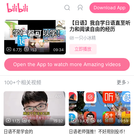
Download App
【日语】我自学日语直至听
力和阅读自由的经历
一只小冰精
立即播放
6.7万
153
09:34
Open the App to watch more Amazing videos
100+个相关视频
更多
App
App
1.1万
6
15:32
13.4万
86
09:59
日语不是学会的
日语老师强推！不好用别投币！