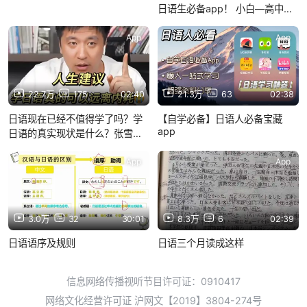
日语生必备app！ 小白—高中生
—大学日专生-日语等级考app
App
App
22.7万
175
02:40
21.3万
63
02:38
日语现在已经不值得学了吗？学
【自学必备】日语人必备宝藏
app
日语的真实现状是什么？张雪峰
老师告诉你答案！！！
App
App
3.0万
32
30:01
8.3万
6
02:39
日语语序及规则
日语三个月读成这样
信息网络传播视听节目许可证：0910417
网络文化经营许可证 沪网文【2019】3804-274号