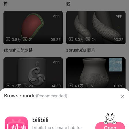
神
题
App
App
3.8万
21
05:25
8.0万
24
03:22
zbrush匹配网格
zbrush龙蛇鳞片
App
App
8.3万
20
04:30
4.1万
5
01:30
Browse mode
(Recommended)
zbrush灰度图生成模型几种方法
zbrush纹理投射
信息网络传播视听节目许可证：0910417
bilibili
网络文化经营许可证 沪网文【2019】3804-274号
Open
bilibili, the ultimate hub for
广播电视节目制作经营许可证：（沪）字第01248号