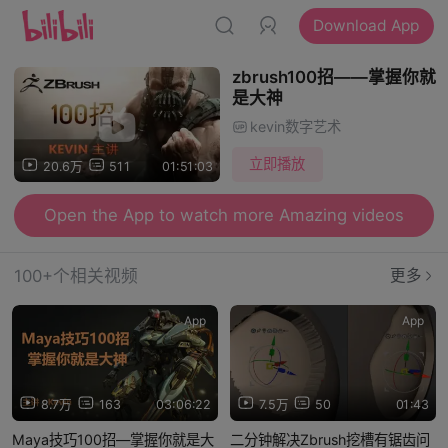
Download App
zbrush100招——掌握你就
是大神
kevin数字艺术
立即播放
20.6万
511
01:51:03
Open the App to watch more Amazing videos
100+个相关视频
更多
App
App
8.7万
163
03:06:22
7.5万
50
01:43
Maya技巧100招—掌握你就是大
二分钟解决Zbrush挖槽有锯齿问