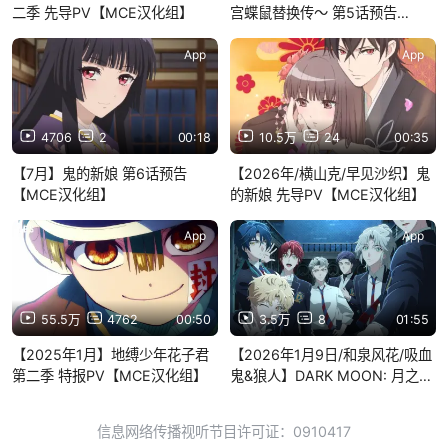
二季 先导PV【MCE汉化组】
宫蝶鼠替换传～ 第5话预告
【MCE汉化组】
App
App
4706
2
00:18
10.5万
24
00:35
【7月】鬼的新娘 第6话预告
【2026年/横山克/早见沙织】鬼
【MCE汉化组】
的新娘 先导PV【MCE汉化组】
App
App
55.5万
4762
00:50
3.5万
8
01:55
【2025年1月】地缚少年花子君
【2026年1月9日/和泉风花/吸血
第二季 特报PV【MCE汉化组】
鬼&狼人】DARK MOON: 月之神
坛 正式PV【F宅/1080P+】
信息网络传播视听节目许可证：0910417