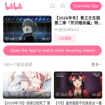
Download App
【2026年冬】青之壬生狼
第二季「芹沢暗杀编」特报
PV【MCE汉化组】
夏日幻听MCE
立即播放
6821
2
00:21
Open the App to watch more Amazing videos
100+个相关视频
更多
App
App
10.7万
111
01:03
6501
0
00:20
【2026年7月】侦探已经死了 第
【7月】虽然我是不完美恶女～雏