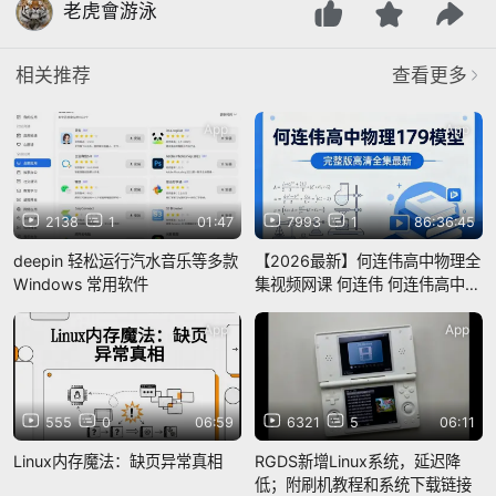
老虎會游泳
相关推荐
查看更多
App
App
2138
1
01:47
7993
1
86:36:45
deepin 轻松运行汽水音乐等多款
【2026最新】何连伟高中物理全
Windows 常用软件
集视频网课 何连伟 何连伟高中物
理 何连伟179模型 何连伟179模
型好用吗 何连伟物理179 P7：P7
App
App
- 【2026最
555
0
06:59
6321
5
06:11
Linux内存魔法：缺页异常真相
RGDS新增Linux系统，延迟降
低；附刷机教程和系统下载链接