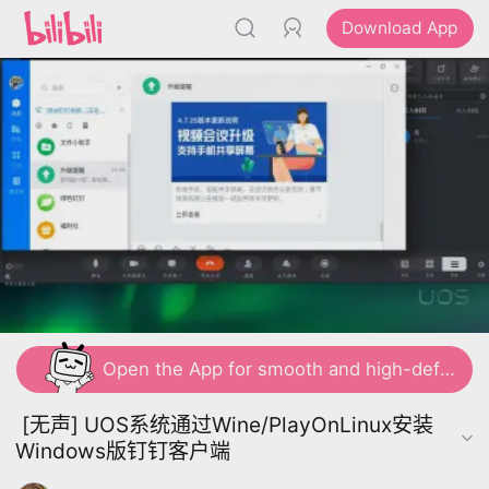
Download App
Open the App for smooth and high-definition viewing
[无声] UOS系统通过Wine/PlayOnLinux安装
Windows版钉钉客户端