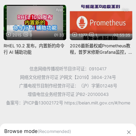
App
App
2015
0
01:33
1377
1
02:55:35
RHEL 10.2 发布，内置新的命令
2026最新最权威Prometheus教
行 AI 辅助功能
程，普罗米修斯Grafana监控，
Prometheus监控入门到精通
信息网络传播视听节目许可证：0910417
网络文化经营许可证 沪网文【2019】3804-274号
广播电视节目制作经营许可证：（沪）字第01248号
增值电信业务经营许可证 沪B2-20100043
备案号：沪ICP备13002172号
https://beian.miit.gov.cn/#/home