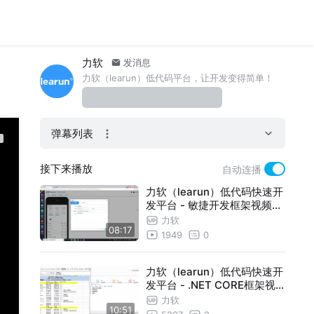
力软
发消息
力软（learun）低代码平台，让开发变得简单！
弹幕列表
接下来播放
自动连播
力软（learun）低代码快速开
发平台 - 敏捷开发框架视频教
程：移动端开发
力软
08:17
1949
0
力软（learun）低代码快速开
发平台 - .NET CORE框架视
频教程：零代码开发表单
力软
10:51