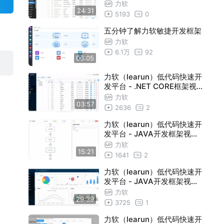
频教程：整体演示
力软
24:31
5193
0
五分钟了解力软敏捷开发框架
力软
6.1万
92
06:05
力软（learun）低代码快速开
发平台 - .NET CORE框架视
频教程：权限配置
力软
03:57
2636
2
力软（learun）低代码快速开
发平台 - JAVA开发框架视频
教程：接口管理功能
力软
15:21
1641
2
力软（learun）低代码快速开
发平台 - JAVA开发框架视频
教程：整体演示
力软
29:39
3725
1
力软（learun）低代码快速开