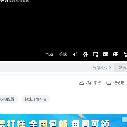
自动
倍速
发送
弹幕礼仪
稿件举报
记笔记
权限配置
快速开发平台