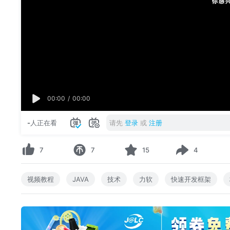
00:00
/
00:00
-
人正在看
请先
登录
或
注册
7
7
15
4
视频教程
JAVA
技术
力软
快速开发框架