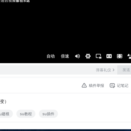
自动
倍速
发送
弹幕礼仪
稿件举报
记笔记
渐变）
su建模
su教程
su插件