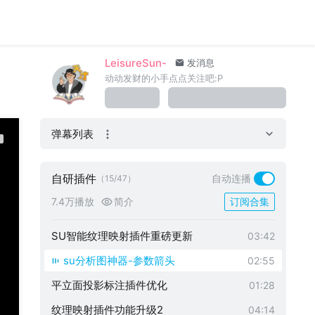
SU超级截面拉伸插件 1.0.5更新
02:26
SU多截面拉伸-超级加强版
03:37
LeisureSun-
su智能纹理插件1.6.6全功能演示
发消息
06:05
动动发财的小手点点关注吧:P
su智能纹理插件，贴图一键调整！
00:42
su六视图代理插件功能优化
01:24
弹幕列表
su六视图代理新增减面代理功能
02:59
六视图代理插件2.4.0版本更新
05:27
自研插件
自动连播
（15/47）
su六视图代理插件更新
01:28
7.4万播放
简介
订阅合集
su智能纹理映射插件【柜子纹理全自动
01:20
调整】
SU智能纹理映射插件重磅更新
03:42
su分析图神器-参数箭头
02:55
平立面投影标注插件优化
01:28
纹理映射插件功能升级2
04:14