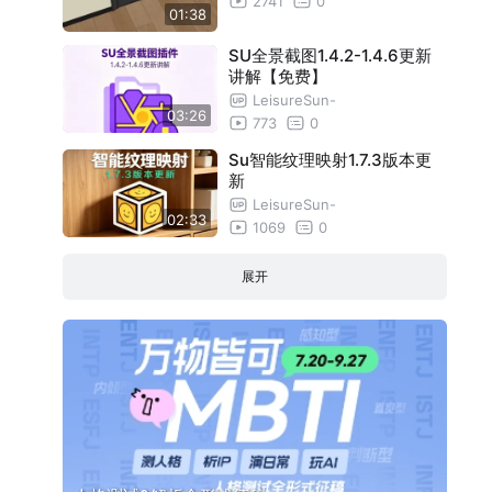
2741
0
01:38
SU全景截图1.4.2-1.4.6更新
讲解【免费】
LeisureSun-
03:26
773
0
Su智能纹理映射1.7.3版本更
新
LeisureSun-
02:33
1069
0
展开