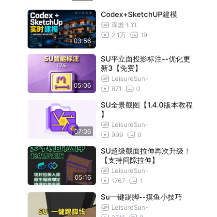
Codex+SketchUP建模
深燃-LYL
2.1万
19
03:56
SU平立面投影标注--优化更
新3【免费】
LeisureSun-
05:06
871
0
SU全景截图【1.4.0版本教程
】
LeisureSun-
07:06
999
0
SU超级截面拉伸再次升级！
【支持间隙拉伸】
LeisureSun-
05:16
1767
1
Su一键踢脚--摸鱼小技巧
LeisureSun-