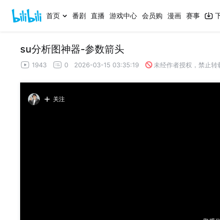
首页
番剧
直播
游戏中心
会员购
漫画
赛事
su分析图神器-参数箭头
1943
0
2026-03-15 03:35:19
未经作者授权，禁止转
关注