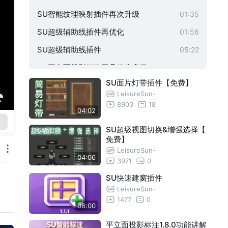
SU智能纹理映射插件再次升级
01:35
SU超级辅助线插件再优化
01:56
SU超级辅助线插件
05:22
SU平立面投影标注工具优化升级
03:11
SU面片灯带插件【免费】
SU投影标注插件
05:27
LeisureSun-
SU智能纹理映射插件
01:34
8903
18
04:02
SU智能纹理映射插
02:10
SU超级视图切换&增强选择【
SU六视图代理插件2.0.0
01:35
免费】
LeisureSun-
SU六视图代理插件1.9.0
01:01
04:06
3971
0
SU六视图代理插件更新预告
01:10
SU快速建窗插件
LeisureSun-
su六视图代理插件1.7.0
01:44
1477
0
06:00
SU六视图代理插件1.5.0
01:09
平立面投影标注1.8.0功能讲解
SU六视图插件，终极优化
01:19