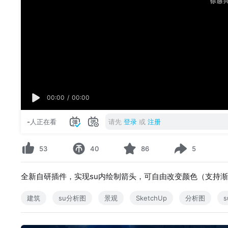
00:00
/
00:00
-
人正在看
请先
登录
或
注册
53
40
86
5
全新自研插件，实现su内绘制箭头，可自由改变颜色（支持
建筑
su分析图
景观
SketchUp
分析图