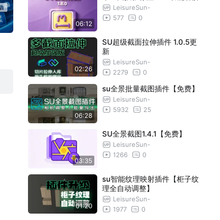
LeisureSun-
SU六视图代理插件
00:54
577
0
06:12
Layout/DFC出图不再卡顿Su模型六视图
01:25
SU超级截面拉伸插件 1.0.5更
盒子代理插件
全景截图/纹理映射插件更新
新
01:46
LeisureSun-
SU全景截图3.2.2版本更新优化
02:51
02:26
2279
0
智能纹理映射1.7.3版本更新
02:33
su全景批量截图插件【免费】
LeisureSun-
全景截图1.3.4更新（免费插件）
01:13
5932
25
06:28
平立面投影标注1.7.3更新【免费】
03:36
SU全景截图1.4.1【免费】
SU全景截图1.4.0版本教程（免费）
07:06
LeisureSun-
SU全景截图1.4.1【免费】
03:35
1266
0
03:35
SU平立面投影标注--史诗级更新【免费
09:10
su智能纹理映射插件【柜子纹
】
理全自动调整】
SU平立面投影标注--史诗级更新2【免费
07:25
LeisureSun-
】
SU平立面投影标注--优化更新3【免费
05:06
01:20
1977
0