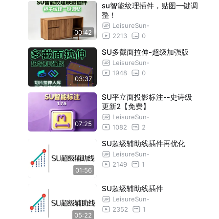
】
SU全景截图1.4.2-1.4.6更新讲解【免费
03:26
su智能纹理插件，贴图一键调
整！
】
SU平立面投影标注--优化更新4【免费
04:04
LeisureSun-
00:42
】
2213
0
超级截面拉伸1.1.6更新讲解
02:40
SU多截面拉伸-超级加强版
SU快速建窗插件1.2.1更新讲解
06:35
LeisureSun-
平立面投影标注1.8.0功能讲解
06:12
1948
0
03:37
SU平立面投影标注--史诗级
更新2【免费】
LeisureSun-
07:25
1082
2
SU超级辅助线插件再优化
LeisureSun-
2149
1
01:56
SU超级辅助线插件
LeisureSun-
2352
1
05:22