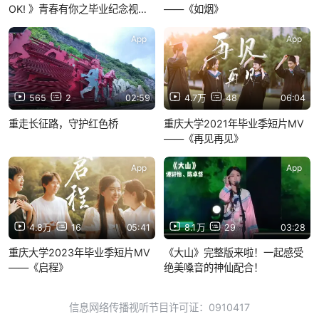
OK! 》青春有你之毕业纪念视频
——《如烟》
外国语学院的研究生小姐姐带来
的舞蹈！
App
App
565
2
02:59
4.7万
48
06:04
重走长征路，守护红色桥
重庆大学2021年毕业季短片MV
——《再见再见》
App
App
4.8万
16
05:41
8.1万
29
03:28
重庆大学2023年毕业季短片MV
《大山》完整版来啦！一起感受
——《启程》
绝美嗓音的神仙配合！
信息网络传播视听节目许可证：0910417