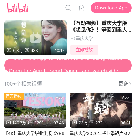
Download App
【互动视频】重庆大学版
《想见你》！等回到重大第
一天要做些什么呢！
重庆大学
立即播放
6.8万
433
10:12
Open the App to watch more Amazing videos
Open the App to send Danmu and watch videos together
100+个相关视频
更多
百万播放
App
App
140.7万
3290
03:46
7.8万
272
06:11
【4K】重庆大学毕业生版《YES!
重庆大学2020年毕业季短片MV