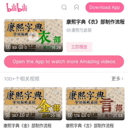
Download App
康熙字典《衣》部制作流程
康熙与倉頡
立即播放
89
0
16:29
Open the App to watch more Amazing videos
100+个相关视频
更多
App
App
367
0
20:55
174
0
21:53
康熙字典《金》部制作流程
康熙字典《言》部制作流程