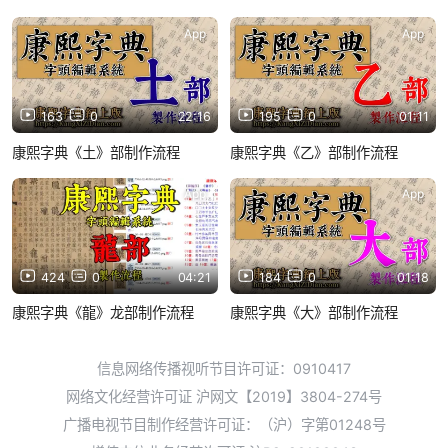
App
App
163
0
22:16
195
0
01:11
康熙字典《土》部制作流程
康熙字典《乙》部制作流程
App
App
424
0
04:21
184
0
01:18
康熙字典《龍》龙部制作流程
康熙字典《大》部制作流程
信息网络传播视听节目许可证：0910417
网络文化经营许可证 沪网文【2019】3804-274号
广播电视节目制作经营许可证：（沪）字第01248号