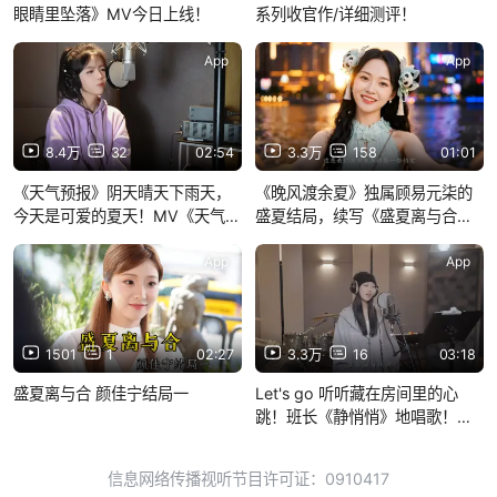
眼睛里坠落》MV今日上线！
系列收官作/详细测评！
App
App
8.4万
32
02:54
3.3万
158
01:01
《天气预报》阴天晴天下雨天，
《晚风渡余夏》独属顾易元柒的
今天是可爱的夏天！MV《天气预
盛夏结局，续写《盛夏离与合》
报》音乐平台已上线！
的结局
App
App
1501
1
02:27
3.3万
16
03:18
盛夏离与合 颜佳宁结局一
Let's go 听听藏在房间里的心
跳！班长《静悄悄》地唱歌！
MV《静悄悄》在音乐平台已上
线！
信息网络传播视听节目许可证：0910417