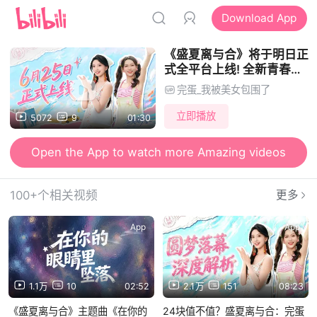
Download App
《盛夏离与合》将于明日正
式全平台上线! 全新青春片
PV来袭~邀各位一同奔赴这
完蛋_我被美女包围了
场关于离别、重逢、成长与
抉择的盛夏之旅！
立即播放
5072
9
01:30
Open the App to watch more Amazing videos
100+个相关视频
更多
App
App
1.1万
10
02:52
2.1万
151
08:23
《盛夏离与合》主题曲《在你的
24块值不值？盛夏离与合：完蛋