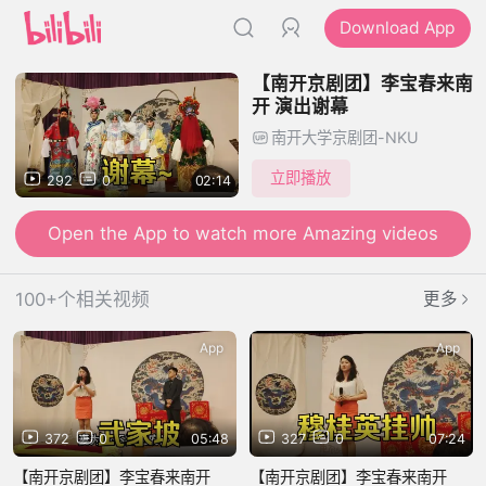
Download App
【南开京剧团】李宝春来南
开 演出谢幕
南开大学京剧团-NKU
立即播放
292
0
02:14
Open the App to watch more Amazing videos
100+个相关视频
更多
App
App
372
0
05:48
327
0
07:24
【南开京剧团】李宝春来南开
【南开京剧团】李宝春来南开