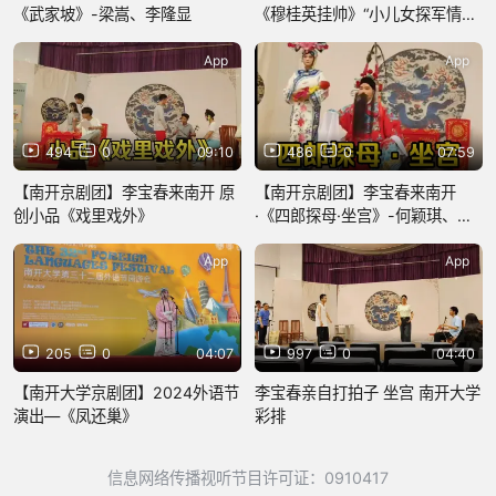
《武家坡》-梁嵩、李隆显
《穆桂英挂帅》“小儿女探军情尚
无音信”梁嵩
App
App
494
0
09:10
486
0
07:59
【南开京剧团】李宝春来南开 原
【南开京剧团】李宝春来南开
创小品《戏里戏外》
·《四郎探母·坐宫》-何颖琪、张
鑫
App
App
205
0
04:07
997
0
04:40
【南开大学京剧团】2024外语节
李宝春亲自打拍子 坐宫 南开大学
演出—《凤还巢》
彩排
信息网络传播视听节目许可证：0910417