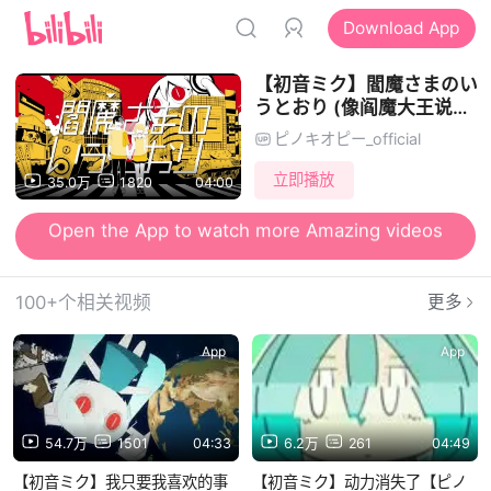
Download App
【初音ミク】閻魔さまのい
うとおり (像阎魔大王说的
那样)【ピノキオピー】
ピノキオピー_official
立即播放
35.0万
1820
04:00
Open the App to watch more Amazing videos
Open the App to send Danmu and watch videos together
100+个相关视频
更多
App
App
54.7万
1501
04:33
6.2万
261
04:49
【初音ミク】我只要我喜欢的事
【初音ミク】动力消失了【ピノ