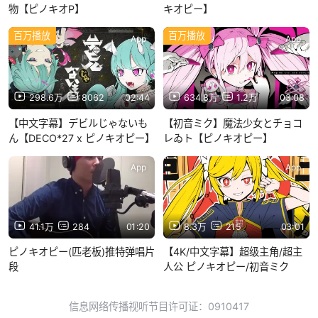
物【ピノキオP】
キオピー】
百万播放
百万播放
App
App
298.6万
8062
02:44
634.8万
1.2万
03:08
【中文字幕】デビルじゃないも
【初音ミク】魔法少女とチョコ
ん【DECO*27 x ピノキオピー】
レゐト【ピノキオピー】
App
App
41.1万
284
01:20
8.3万
215
03:01
ピノキオピー(匹老板)推特弹唱片
【4K/中文字幕】超级主角/超主
段
人公 ピノキオピー/初音ミク
信息网络传播视听节目许可证：0910417