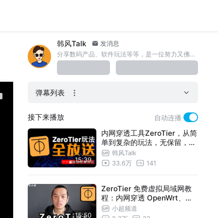
韩风Talk
发消息
分享数码产品、软件玩法等等，是一位努力又佛系的UP主。ahillesfly87@gmail.com
弹幕列表
接下来播放
自动连播
内网穿透工具ZeroTier，从简
单到复杂的玩法，无保留，一
期全放送
韩风Talk
15:39
33.6万
141
ZeroTier 免费虚拟局域网教
程：内网穿透 OpenWrt、群
晖NAS
小超频道
15:50