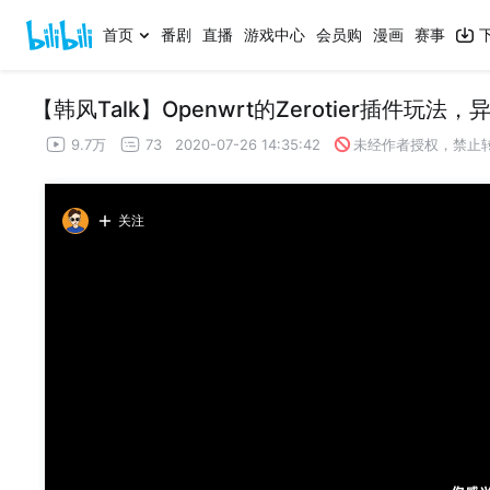
首页
番剧
直播
游戏中心
会员购
漫画
赛事
【韩风Talk】Openwrt的Zerotier插件
9.7万
73
2020-07-26 14:35:42
未经作者授权，禁止
关注