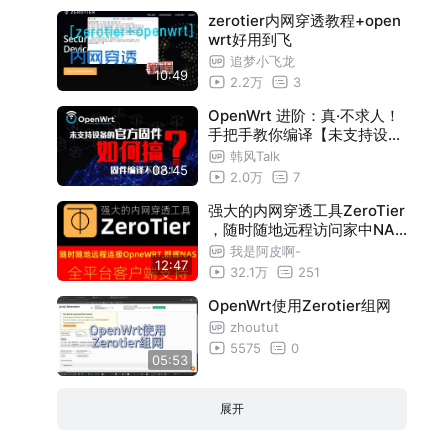
nas和设备
zerotier内网穿透教程+open
wrt好用到飞
追梦小飞龙
10:49
2.2万
3
OpenWrt 进阶：真·不求人！
手把手教你编译【未支持设备
】的 OpenWrt 官方固件！干
韩风Talk
08:45
货拉满。
2.0万
7
强大的内网穿透工具ZeroTier
，随时随地远程访问家中NAS
和其它设备！没有公网IP也不
我是阿皮啊-
12:47
怕
32.1万
251
OpenWrt使用Zerotier组网
zhoutut
5575
0
05:53
展开