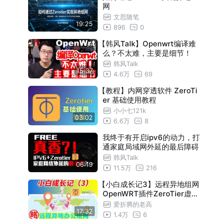
网
文思随笔
19:25
896
0
【韩风Talk】Openwrt编译难
么？不太难，主要是细节！
韩风Talk
15:37
4.6万
69
【教程】内网穿透软件 ZeroTi
er 基础使用教程
小小七121k
03:02
6.6万
8
我终于有开启ipv6的动力，打
通家庭局域网外延的最后障碍
韩风Talk
06:19
11.5万
216
【小白成长记3】远程异地组网
OpenWRT插件ZeroTier虚拟
局域网LAN的玩法分享 内网
爱折腾的老高
17:32
穿透无需公网IP轻松访问远程
1.4万
6