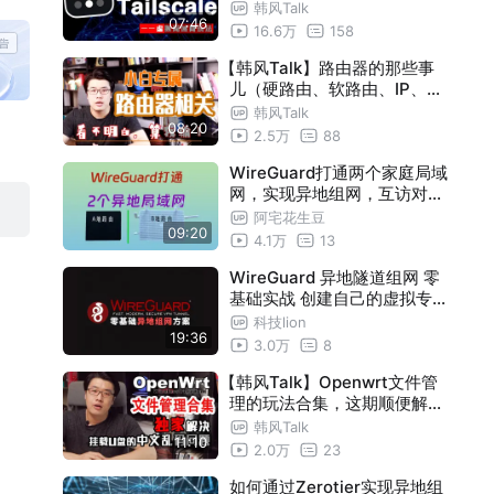
还好用？
韩风Talk
07:46
16.6万
158
【韩风Talk】路由器的那些事
儿（硬路由、软路由、IP、网
关等等等），小白专属 ！看不
韩风Talk
08:20
懂，算我输！
2.5万
88
WireGuard打通两个家庭局域
网，实现异地组网，互访对方
内网网段
阿宅花生豆
09:20
4.1万
13
WireGuard 异地隧道组网 零
基础实战 创建自己的虚拟专用
网络
科技lion
19:36
3.0万
8
【韩风Talk】Openwrt文件管
理的玩法合集，这期顺便解决
中文乱码问题！
韩风Talk
11:10
2.0万
23
如何通过Zerotier实现异地组