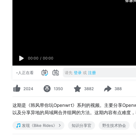
00:00
/
00:00
-
人正在看
请先
登录
或
注册
2024
1350
3882
388
这期是《韩风带你玩Openwrt》系列的视频。主要分享Openwrt的
以及分享异地的局域网合并组网的方法。这期内容有点难度，
发现《Bike Rides》
知识分享官
野生技术协会