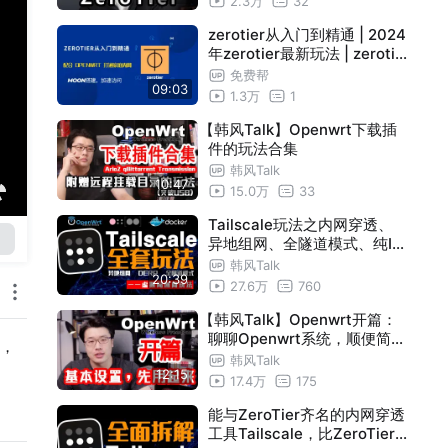
2.3万
32
zerotier从入门到精通 | 2024
年zerotier最新玩法 | zerotie
r配和openwrt访问内网所有
免费帮
09:03
设备 | zerotier moon搭建
1.3万
1
【韩风Talk】Openwrt下载插
件的玩法合集
韩风Talk
10:47
15.0万
33
Tailscale玩法之内网穿透、
异地组网、全隧道模式、纯IP
的双栈DERP搭建、Headscal
韩风Talk
20:39
e协调服务器搭建，用一期搞
27.6万
760
定，看一看不亏吧？
【韩风Talk】Openwrt开篇：
聊聊Openwrt系统，顺便简单
t，
设置一下，先使用起来！
韩风Talk
12:15
17.4万
175
能与ZeroTier齐名的内网穿透
工具Tailscale，比ZeroTier