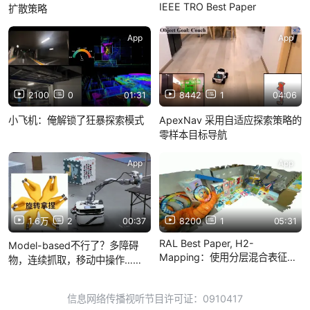
IEEE TRO Best Paper
扩散策略
App
App
2100
0
01:31
8442
1
04:06
小飞机：俺解锁了狂暴探索模式
ApexNav 采用自适应探索策略的
零样本目标导航
App
App
1.6万
2
00:37
8200
1
05:31
RAL Best Paper, H2-
Model-based不行了？多障碍
Mapping：使用分层混合表征的
物，连续抓取，移动中操作……
实时稠密建图 IEEE RAL
信息网络传播视听节目许可证：0910417