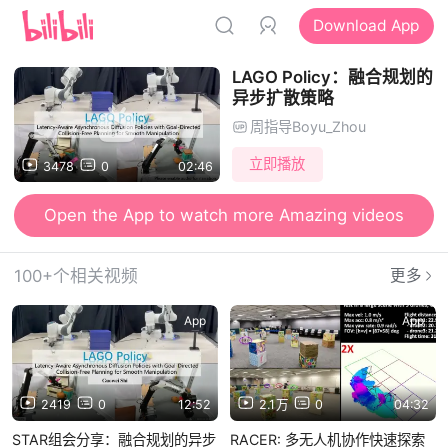
Download App
LAGO Policy：融合规划的
异步扩散策略
周指导Boyu_Zhou
立即播放
3478
0
02:46
Open the App to watch more Amazing videos
100+个相关视频
更多
App
App
2419
0
12:52
2.1万
0
04:32
STAR组会分享：融合规划的异步
RACER: 多无人机协作快速探索