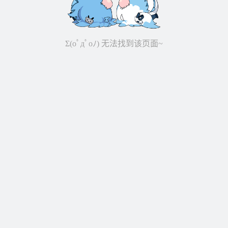
Σ(oﾟдﾟoﾉ) 无法找到该页面~