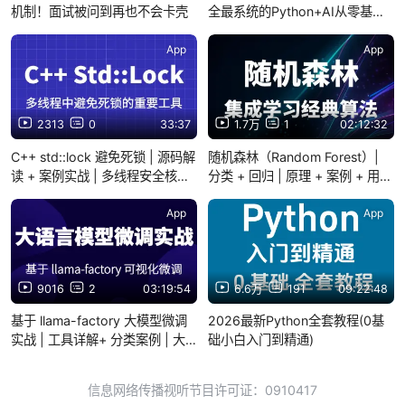
机制！面试被问到再也不会卡壳
全最系统的Python+AI从零基础
入门到实战进阶的视频教程，七
天让你进阶大神！让你少走99%
App
App
的弯路！
2313
0
33:37
1.7万
1
02:12:32
C++ std::lock 避免死锁 | 源码解
随机森林（Random Forest）|
读 + 案例实战 | 多线程安全核心
分类 + 回归 | 原理 + 案例 + 用法
技能
| 机器学习必学算法
App
App
9016
2
03:19:54
6.6万
191
09:22:48
基于 llama-factory 大模型微调
2026最新Python全套教程(0基
实战 | 工具详解+ 分类案例 | 大
础小白入门到精通)
模型落地核心技能
信息网络传播视听节目许可证：0910417