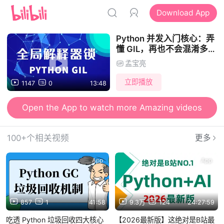
Download App
Python 并发入门核心：弄
懂 GIL，再也不会混淆多线
程、多进程用法
孟宝亮
立即播放
1147
0
13:48
Open the App to watch more Amazing videos
100+个相关视频
更多
App
App
857
1
41:58
9.3万
124
24:27:59
吃透 Python 垃圾回收四大核心
【2026最新版】这绝对是B站最