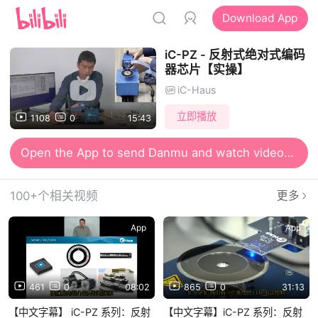
Download App
iC-PZ - 反射式绝对式编码
器芯片【实操】
iC-Haus
立即播放
1108
0
15:43
Open the App to send Danmu and watch videos together
100+个相关视频
更多
App
App
461
0
08:02
865
0
31:13
【中文字幕】 iC-PZ 系列：反射
【中文字幕】iC-PZ 系列：反射