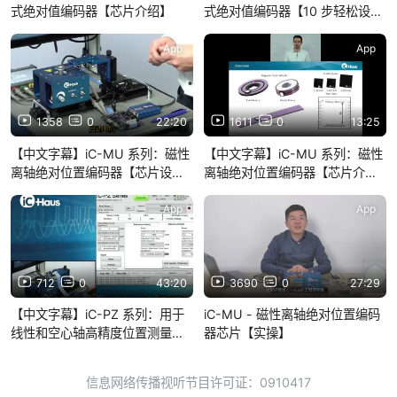
式绝对值编码器【芯片介绍】
式绝对值编码器【10 步轻松设
置】
App
App
1358
0
22:20
1611
0
13:25
【中文字幕】iC-MU 系列：磁性
【中文字幕】iC-MU 系列：磁性
离轴绝对位置编码器【芯片设
离轴绝对位置编码器【芯片介
置】
绍】
App
App
712
0
43:20
3690
0
27:29
【中文字幕】iC-PZ 系列：用于
iC-MU - 磁性离轴绝对位置编码
线性和空心轴高精度位置测量的
器芯片【实操】
反射式绝对编码器
信息网络传播视听节目许可证：0910417