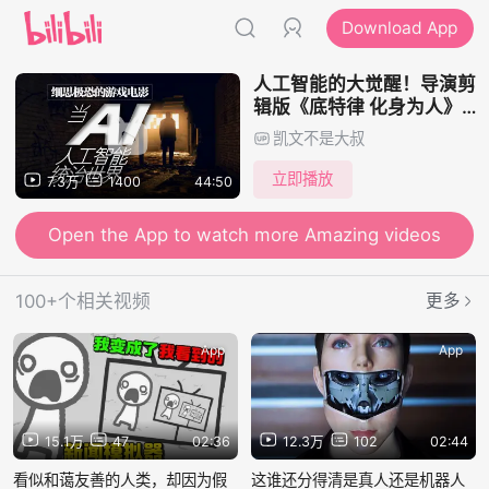
Download App
人工智能的大觉醒！导演剪
辑版《底特律 化身为人》
游戏电影 第三集
凯文不是大叔
立即播放
7.3万
1400
44:50
Open the App to watch more Amazing videos
100+个相关视频
更多
App
App
15.1万
47
02:36
12.3万
102
02:44
看似和蔼友善的人类，却因为假
这谁还分得清是真人还是机器人