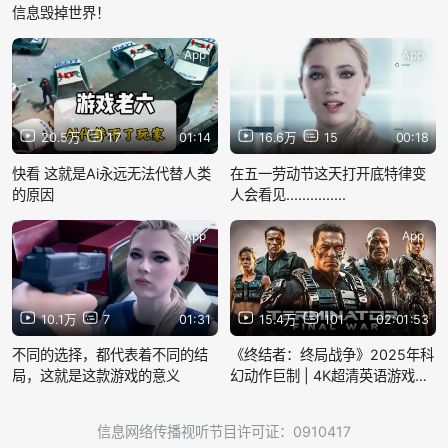
信息毁掉世界！
App
App
20.5万
17
01:14
16.6万
15
00:18
快看 这就是Ai永远无法代替人类
在五一劳动节这天打开底特律变
的原因
人会看见...............
App
App
10.1万
7
01:31
15.4万
101
02:01:53
不同的选择，都代表着不同的结
《终结者：终局战争》2025年科
局，这就是这款游戏的意义
幻动作巨制 | 4K超清英语游戏改
编电影
信息网络传播视听节目许可证：0910417