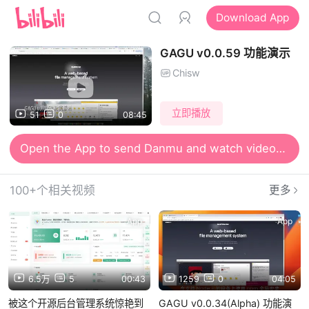
Download App
GAGU v0.0.59 功能演示
Chisw
立即播放
51
0
08:45
Open the App to send Danmu and watch videos together
100+个相关视频
更多
App
App
6.5万
5
00:43
1259
0
04:05
被这个开源后台管理系统惊艳到
GAGU v0.0.34(Alpha) 功能演