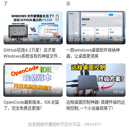
了
示
App
App
9.4万
66
02:20
2.0万
2
06:42
GitHub狂揽4.2万星！这才是
一款windows桌面软件收纳神
Windows系统该有的神级文件管
器，让桌面更清爽
理器
App
App
3.0万
3
11:47
6.3万
130
05:58
OpenCode最新版本，IDE太猛
远程桌面控制神器! 真硬件级的远
了，完全免费还更强？
程控制,一个小设备就够了!
信息网络传播视听节目许可证：0910417