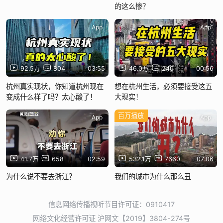
的这么惨？
App
App
92.5万
804
03:55
46.0万
240
00:56
杭州真实现状，你知道杭州现在
想在杭州生活，必须要接受这五
变成什么样了吗？太心酸了！
大现实！
百万播放
App
App
41.7万
658
02:59
532.1万
7660
07:06
为什么说不要去浙江？
我们的城市为什么那么丑
信息网络传播视听节目许可证：0910417
网络文化经营许可证 沪网文【2019】3804-274号