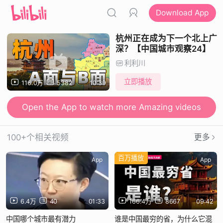
Download App
杭州正在成为下一个北上广
深？【中国城市观察24】
利利川
立即播放
116.0万
5382
10:39
Open the App to watch more Amazing videos
100+个相关视频
更多
百万播放
App
App
6.4万
40
01:33
166.4万
8667
09:42
中国哪个城市最有潜力
谁是中国最穷的省，为什么它混