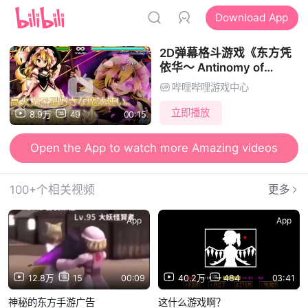
Download App
2D弹幕格斗游戏《东方凭
依华～ Antinomy of
Common Flowers.》
哔哩哔哩游戏中心
TVCM
立即播放
8.9万
49
00:15
Open the App to watch more Amazing videos
100+个相关视频
更多
App
App
12.8万
15
00:09
40.2万
484
03:41
神秘的东方手游广告
这什么游戏啊？