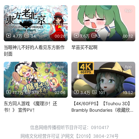
App
App
4.7万
34
00:26
7.6万
3
00:12
当眼神儿不好的人看见东方新作
早苗买不起啊
封面
App
App
17.7万
379
02:06
3.4万
101
13:52
东方同人游戏 《魔理沙！还
【4K/60FPS】【Touhou 3D】
书！》 宣传PV！
Brambly Boundaries（收藏欣赏
用）
信息网络传播视听节目许可证：0910417
网络文化经营许可证 沪网文【2019】3804-274号