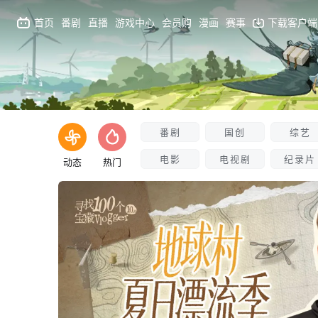
首页
番剧
直播
游戏中心
会员购
漫画
赛事
下载客户端
番剧
国创
综艺
电影
电视剧
纪录片
动态
热门