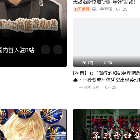
无敌潜艇惨遭“洲际导弹”制裁！
突击手蜜獾
· 07-29
11万点赞
国内首入驻B站
76.1万
2174
【柯南】女子喝醉酒和妃英理抱
果下一秒变成尸体凭空出现英理
，西瓜带你回顾柯南趣味案件《
一只西瓜啊_
· 07-29
糕的生日》