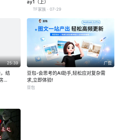
ay1（上）
TF家族
· 07-29
25:39
广告
怨，结
豆包-会思考的AI助手,轻松应对复杂需
房间
求,立即体验!
最糟
豆包