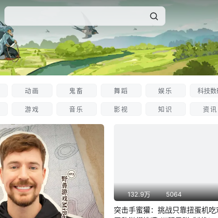
动画
鬼畜
舞蹈
娱乐
科技数
游戏
音乐
影视
知识
资讯
132.9万
5064
突击手蜜獾：挑战只靠扭蛋机吃