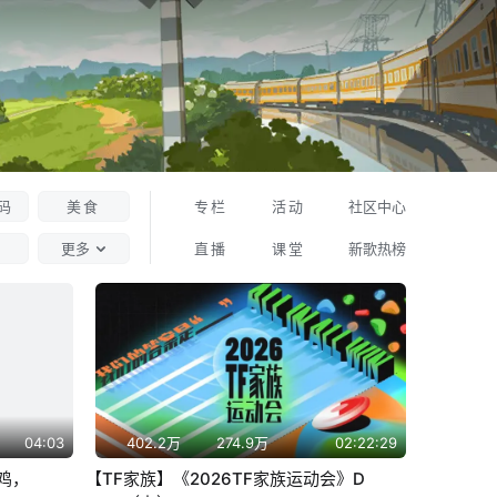
码
美食
专栏
活动
社区中心
更多
直播
课堂
新歌热榜
04:03
402.2万
274.9万
02:22:29
鸡，
【TF家族】《2026TF家族运动会》D